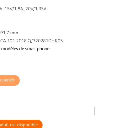
A, 15V/1,8A, 20V/1,35A
x 91,7 mm
/CA 101-2018 Q/320281DHR05
es modèles de smartphone
u panier
duit est disponible