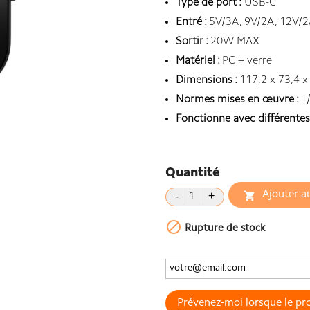
Type de port :
USB-C
Entré :
5V/3A, 9V/2A, 12V/2
Sortir :
20W MAX
Matériel :
PC + verre
Dimensions :
117,2 x 73,4 
Normes mises en œuvre :
T
Fonctionne avec différent
Quantité
Ajouter a


Rupture de stock
Prévenez-moi lorsque le pro