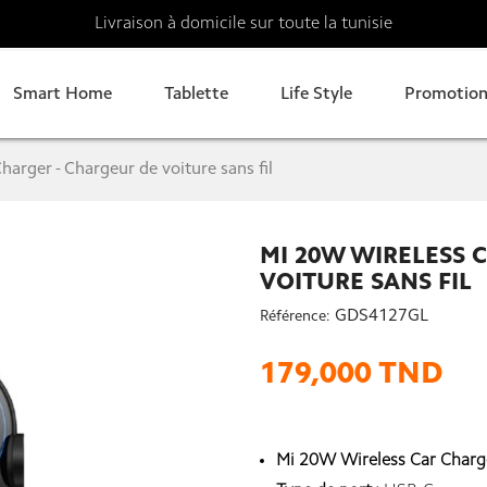
Livraison à domicile sur toute la tunisie
Smart Home
Tablette
Life Style
Promotion
arger - Chargeur de voiture sans fil
MI 20W WIRELESS 
VOITURE SANS FIL
GDS4127GL
Référence:
179,000 TND
Mi 20W Wireless Car Charger