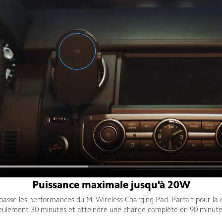
Puissance maximale jusqu'à 20W
épasse les performances du Mi Wireless Charging Pad. Parfait pour la c
eulement 30 minutes et atteindre une charge complète en 90 minute