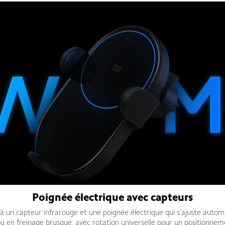
Poignée électrique avec capteurs
à un capteur infrarouge et une poignée électrique qui s’ajuste auto
u en freinage brusque, avec rotation universelle pour un positionnem