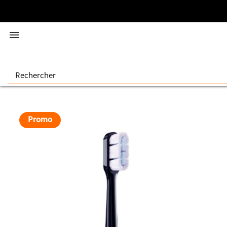

Promo