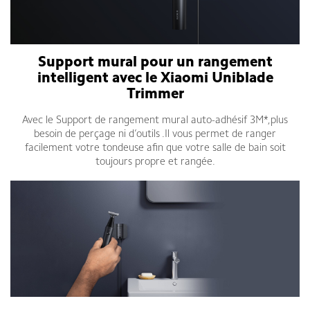
Support mural pour un rangement
intelligent avec le
Xiaomi Uniblade
Trimmer
Avec le Support de
rangement mural
auto-adhésif 3M*,
plus
besoin de perçage ni d’outils
.Il vous permet de ranger
facilement votre tondeuse afin que votre salle de bain soit
toujours propre et rangée.