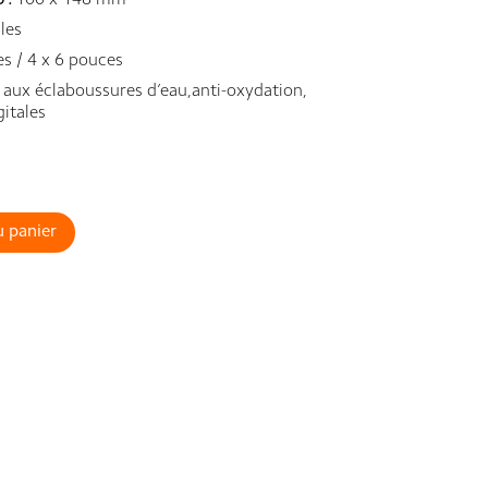
 :
100 x 148 mm
les
s / 4 x 6 pouces
 aux éclaboussures d’eau,anti-oxydation,
gitales
u panier