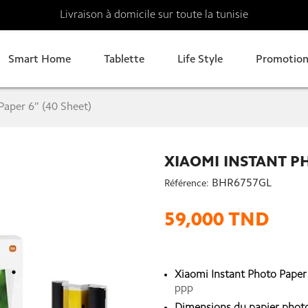
Livraison à domicile sur toute la tunisie
Smart Home
Tablette
Life Style
Promotion
Paper 6″ (40 Sheet)
XIAOMI INSTANT PH
BHR6757GL
Référence:
59,000 TND
Xiaomi Instant Photo Paper 
ppp