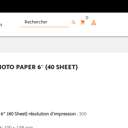
0

shopping_cart
search
s
OTO PAPER 6″ (40 SHEET)
6″ (40 Sheet) résolution d’impression :
300