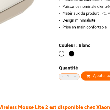
Méthode de connexion :
Con
Puissance nominale d'entrée
Matériaux du produit :
PC, A
Design minimaliste
Prise en main confortable
Couleur : Blanc
Noir
Blanc
Quantité
Ajouter a

ireless Mouse Lite 2 est disponible chez Xiaom