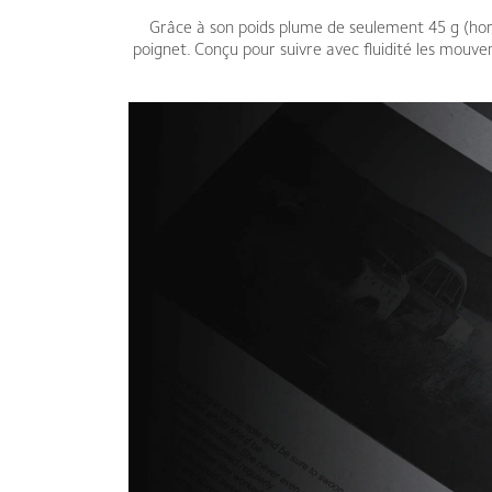
Grâce à son poids plume de seulement 45 g (hors 
poignet. Conçu pour suivre avec fluidité les mouve