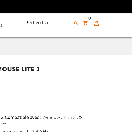
0

shopping_cart
search
s
OUSE LITE 2
 2 Compatible avec :
Windows 7, macOS
ntes