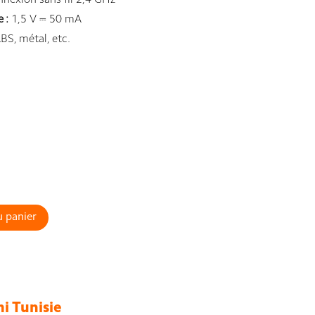
nexion sans fil 2,4 GHz
 :
1,5 V ⎓ 50 mA
BS, métal, etc.
u panier
i Tunisie