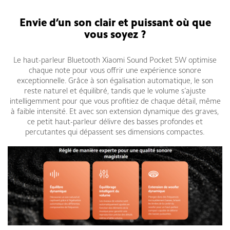
Envie d’un son clair et puissant où que
vous soyez ?
Le haut-parleur Bluetooth Xiaomi Sound Pocket 5W optimise
chaque note pour vous offrir une expérience sonore
exceptionnelle. Grâce à son égalisation automatique, le son
reste naturel et équilibré, tandis que le volume s’ajuste
intelligemment pour que vous profitiez de chaque détail, même
à faible intensité. Et avec son extension dynamique des graves,
ce petit haut-parleur délivre des basses profondes et
percutantes qui dépassent ses dimensions compactes.