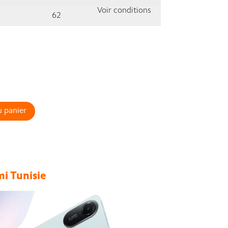
Voir conditions
62
u panier
i Tunisie