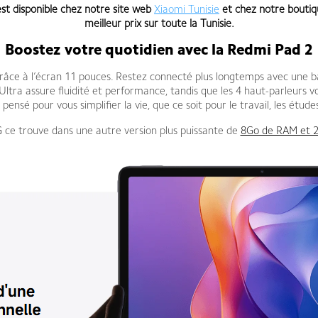
st disponible chez notre site web
Xiaomi Tunisie
et chez notre bouti
meilleur prix sur toute la Tunisie
.
Boostez votre quotidien avec la Redmi Pad 2
 grâce à l’écran 11 pouces. Restez connecté plus longtemps avec une 
ltra assure fluidité et performance, tandis que les 4 haut-parleurs v
pensé pour vous simplifier la vie, que ce soit pour le travail, les étude
G
ce trouve dans une autre version plus puissante de
8Go de RAM et 2