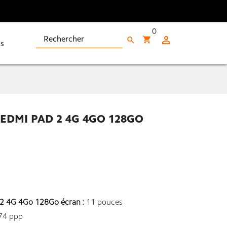
0

shopping_cart
search
s
REDMI PAD 2 4G 4GO 128GO
 2 4G 4Go 128Go écran :
11 pouces
74 ppp