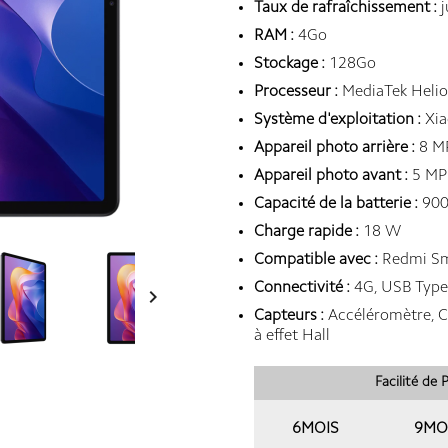
Taux de rafraîchissement :
j
RAM :
4Go
Stockage :
128Go
Processeur :
MediaTek Helio
Système d'exploitation :
Xia
Appareil photo arrière :
8 M
Appareil photo avant :
5 MP
Capacité de la batterie :
900
Charge rapide :
18 W
Compatible avec :
Redmi Sma
Connectivité :
4G, USB Type-

Capteurs :
Accéléromètre, Ca
à effet Hall
Facilité de
6MOIS
9MO