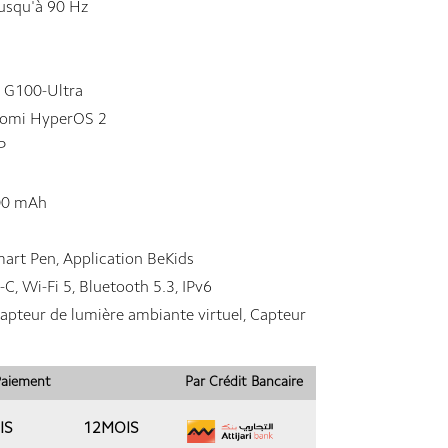
usqu'à 90 Hz
 G100-Ultra
omi HyperOS 2
P
0 mAh
rt Pen, Application BeKids
C, Wi-Fi 5, Bluetooth 5.3, IPv6
pteur de lumière ambiante virtuel, Capteur
 Paiement
Par Crédit Bancaire
IS
12MOIS