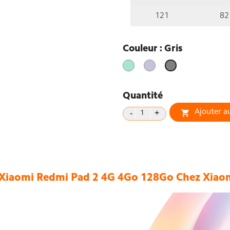
121
82
Couleur : Gris
vert
Violet
Gris
clair
Lavande
Quantité
Ajouter a

 Xiaomi Redmi Pad 2
4G 4Go 128Go Chez Xiaom