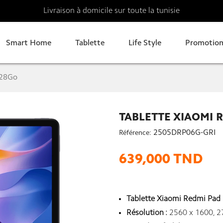
Livraison à domicile sur toute la tunisie
Smart Home
Tablette
Life Style
Promotion
128Go
TABLETTE XIAOMI 
2505DRP06G-GRI
Référence:
639,000 TND
Tablette Xiaomi Redmi Pad
Résolution :
2560 x 1600, 2