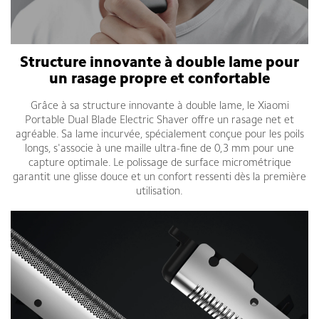
Structure innovante à double lame pour
un rasage propre et confortable
Grâce à sa structure innovante à double lame, le Xiaomi
Portable Dual Blade Electric Shaver offre un rasage net et
agréable. Sa lame incurvée, spécialement conçue pour les poils
longs, s'associe à une maille ultra-fine de 0,3 mm pour une
capture optimale. Le polissage de surface micrométrique
garantit une glisse douce et un confort ressenti dès la première
utilisation.