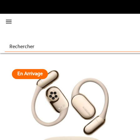

En Arrivage