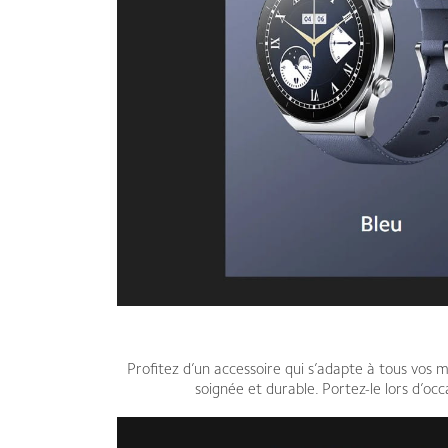
Profitez d’un accessoire qui s’adapte à tous vos mo
soignée et durable. Portez-le lors d’oc