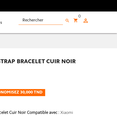
0

shopping_cart
search
s
STRAP BRACELET CUIR NOIR
NOMISEZ 30,000 TND
elet Cuir Noir Compatible avec :
Xiaomi