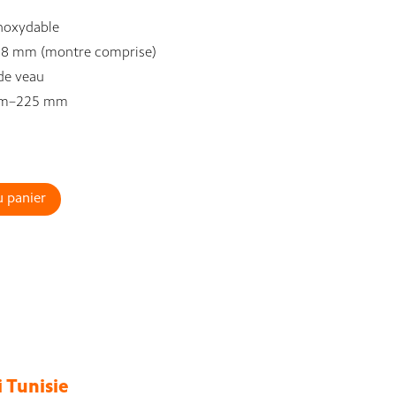
noxydable
8 mm (montre comprise)
de veau
m–225 mm
u panier
 Tunisie