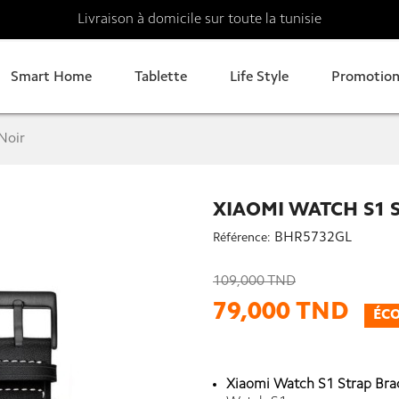
Livraison à domicile sur toute la tunisie
Smart Home
Tablette
Life Style
Promotion
Noir
XIAOMI WATCH S1 
BHR5732GL
Référence:
109,000 TND
79,000 TND
ÉCO
Xiaomi Watch S1 Strap Brac