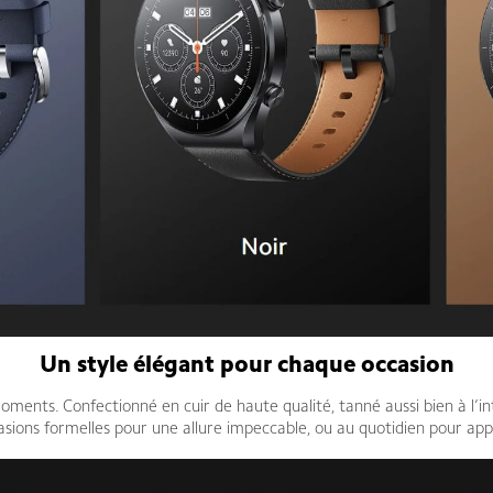
Un style élégant pour chaque occasion
ments. Confectionné en cuir de haute qualité, tanné aussi bien à l’intér
casions formelles pour une allure impeccable, ou au quotidien pour app