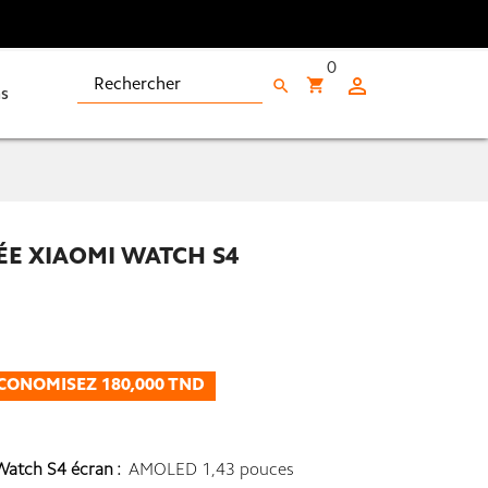
0

shopping_cart
search
s
E XIAOMI WATCH S4
CONOMISEZ 180,000 TND
atch S4 écran :
AMOLED 1,43 pouces