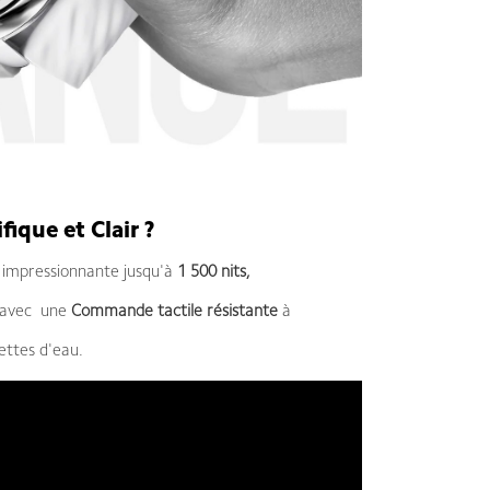
ique et Clair ?
impressionnante jusqu'à
1 500 nits,
e avec une
Commande tactile résistante
à
ettes d'eau.