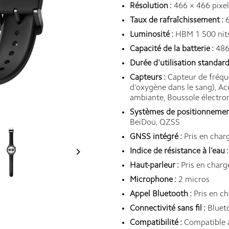
Résolution :
466 × 466 pixel
Taux de rafraîchissement :
6
Luminosité :
HBM 1 500 nit
Capacité de la batterie :
486
Durée d'utilisation standard
Capteurs :
Capteur de fréqu
d'oxygène dans le sang), A
ambiante, Boussole électron
Systèmes de positionnement 
BeiDou, QZSS
GNSS intégré :
Pris en char

Indice de résistance à l'eau :
Haut-parleur :
Pris en charg
Microphone :
2 micros
Appel Bluetooth :
Pris en c
Connectivité sans fil :
Bluet
Compatibilité :
Compatible a