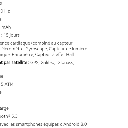
s
0 Hz
s
 mAh
 :
15 jours
ence cardiaque (combiné au capteur
ccéléromètre, Gyroscope, Capteur de lumière
ique, Baromètre, Capteur à effet Hall
par satellite :
GPS, Galileo, Glonass,
ge
5 ATM
e
harge
ooth® 5.3
vec les smartphones équipés d'Android 8.0