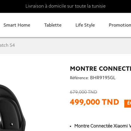
Livraison à domicile sur toute la tunisie
Smart Home
Tablette
Life Style
Promotion
atch S4
MONTRE CONNECTÉ
BHR9195GL
Référence:
679,000 TND
499,000 TND
É
Montre Connectée Xiaomi W