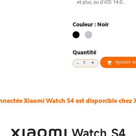
et plus, ou d'iOS 14.0..
Couleur : Noir
Silver
Noir
Quantité
Ajouter a

nectée Xiaomi Watch S4 est disponible chez 