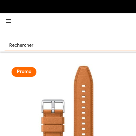

Promo