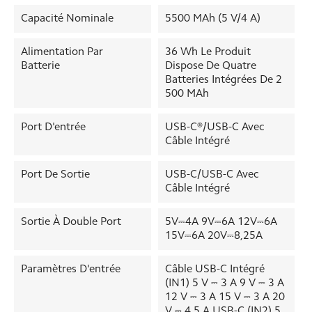
Capacité Nominale
5500 MAh (5 V/4 A)
Alimentation Par
36 Wh Le Produit
Batterie
Dispose De Quatre
Batteries Intégrées De 2
500 MAh
Port D'entrée
USB-C®/USB-C Avec
Câble Intégré
Port De Sortie
USB-C/USB-C Avec
Câble Intégré
Sortie À Double Port
5V⎓4A 9V⎓6A 12V⎓6A
15V⎓6A 20V⎓8,25A
Paramètres D'entrée
Câble USB-C Intégré
(IN1) 5 V ⎓ 3 A 9 V ⎓ 3 A
12 V ⎓ 3 A 15 V ⎓ 3 A 20
V ⎓ 4,5 A USB-C (IN2) 5