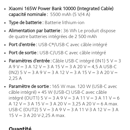
Xiaomi 165W Power Bank 10000 (Integrated Cable)
capacité nominale :
5500 mAh (5 V/4 A)
Type de batterie :
Batterie lithium-ion
Alimentation par batterie :
36 Wh Le produit dispose
de quatre batteries intégrées de 2 500 mAh
Port d'entrée :
USB-C®/USB-C avec câble intégré
Port de sortie :
USB-C/USB-C avec câble intégré
Paramètres d'entrée :
Câble USB-C intégré (IN1) 5 V ⎓ 3
A 9 V ⎓ 3 A 12 V ⎓ 3 A 15 V ⎓ 3 A 20 V ⎓ 4,5 A USB-C
(IN2) 5 V ⎓ 3 A 9 V ⎓ 3 A 12 V ⎓ 3 A 15 V ⎓ 3 A 20 V ⎓
2,25 A
Paramètre de sortie :
165 W max. 120 W (USB-C avec
câble intégré) + 45 W (USB-C) USB-C avec câble
intégré (OUT1) 5 V ⎓ 3 A 9 V ⎓ 3 A 11 V ⎓ 3 A 11 V ⎓ 6
A 12 V ⎓ 3 A 15 V ⎓ 3 A 20 V ⎓ 3,25 A 20 V ⎓ 6 A max.
USB-C (OUT2) 5 V ⎓ 3 A 9 V ⎓ 3 A 11 V-3 A 12 V ⎓ 3 A
15 V ⎓ 3 A 20 V-2,25 A max.
Quantité