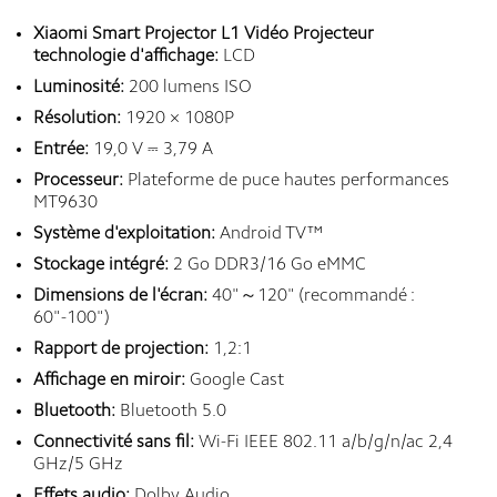
Xiaomi Smart Projector L1 Vidéo Projecteur
technologie d'affichage:
LCD
Luminosité:
200 lumens ISO
Résolution:
1920 × 1080P
Entrée:
19,0 V ⎓ 3,79 A
Processeur:
Plateforme de puce hautes performances
MT9630
Système d'exploitation:
Android TV™
Stockage intégré:
2 Go DDR3/16 Go eMMC
Dimensions de l'écran:
40"～120" (recommandé :
60"-100")
Rapport de projection:
1,2:1
Affichage en miroir:
Google Cast
Bluetooth:
Bluetooth 5.0
Connectivité sans fil:
Wi-Fi IEEE 802.11 a/b/g/n/ac 2,4
GHz/5 GHz
Effets audio:
Dolby Audio