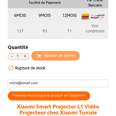
Par Crédit
Facilité de Paiement
Bancaire
6MOIS
9MOIS
12MOIS
Voir
137
93
71
conditions
Quantité
Ajouter au panier


Rupture de stock
Prévenez-moi lorsque le produit est disponible
Xiaomi Smart Projector L1 Vidéo
Projecteur chez Xiaomi Tunisie