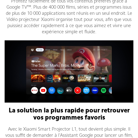
Profitez facilement de tous vos contenus préférés grâce à
Google TV™. Plus de 400 000 films, séries et programmes issus
de plus de 10 000 applications sont réunis en un seul endroit. Le
Vidéo projecteur Xiaomi organise tout pour vous, afin que vous
puissiez accéder rapidement à ce que vous aimez et vivre une
expérience simple et fluide.
La solution la plus rapide pour retrouver
vos programmes favoris
Avec le Xiaomi Smart Projector L1, tout devient plus simple. Il
vous suffit de demander à l’Assistant Google pour lancer un film,