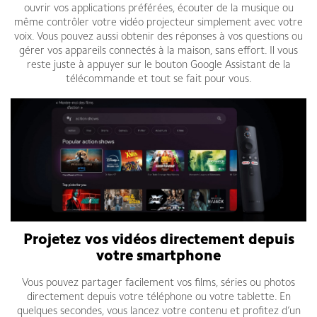
ouvrir vos applications préférées, écouter de la musique ou
même contrôler votre vidéo projecteur simplement avec votre
voix. Vous pouvez aussi obtenir des réponses à vos questions ou
gérer vos appareils connectés à la maison, sans effort. Il vous
reste juste à appuyer sur le bouton Google Assistant de la
télécommande et tout se fait pour vous.
Projetez vos vidéos directement depuis
votre smartphone
Vous pouvez partager facilement vos films, séries ou photos
directement depuis votre téléphone ou votre tablette. En
quelques secondes, vous lancez votre contenu et profitez d’un