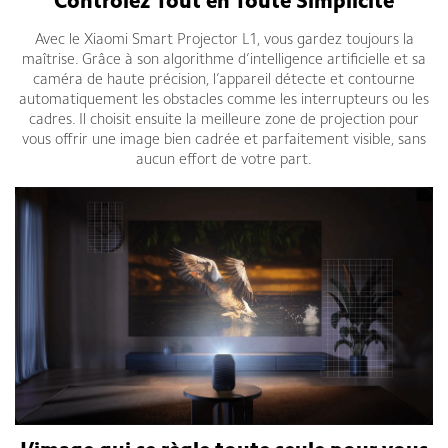
Contrôlez Tout en Toute Simplicité
Avec le Xiaomi Smart Projector L1, vous gardez toujours la
maîtrise. Grâce à son algorithme d’intelligence artificielle et sa
caméra de haute précision, l’appareil détecte et contourne
automatiquement les obstacles comme les interrupteurs ou les
cadres. Il choisit ensuite la meilleure zone de projection pour
vous offrir une image bien cadrée et parfaitement visible, sans
aucun effort de votre part.