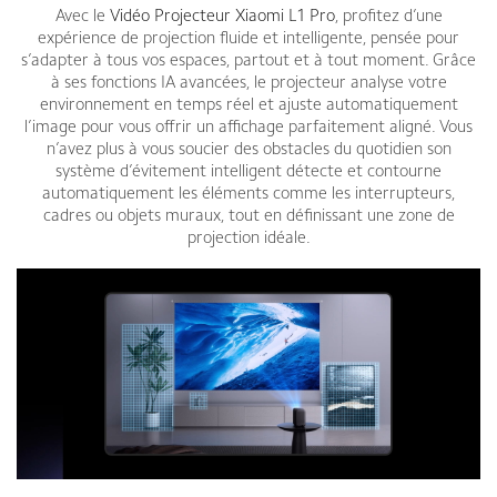
Avec le
Vidéo Projecteur Xiaomi L1 Pro
, profitez d’une
expérience de projection fluide et intelligente, pensée pour
s’adapter à tous vos espaces, partout et à tout moment. Grâce
à ses fonctions IA avancées, le projecteur analyse votre
environnement en temps réel et ajuste automatiquement
l’image pour vous offrir un affichage parfaitement aligné. Vous
n’avez plus à vous soucier des obstacles du quotidien son
système d’évitement intelligent détecte et contourne
automatiquement les éléments comme les interrupteurs,
cadres ou objets muraux, tout en définissant une zone de
projection idéale.