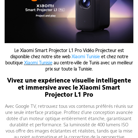
Le
Xiaomi Smart Projector L1 Pro Vidéo Projecteur est
disponible chez notre site web
Xiaomi Tunisie
et chez notre
boutique
Xiaomi Tunisie
au centre-ville de Tunis
avec un meilleur
prix sur toute la Tunisie
.
Vivez une expérience visuelle intelligente
et immersive avec le Xiaomi Smart
Projector L1 Pro
Avec Google TV, retrouvez tous vos contenus préférés réunis sur
une seule interface pratique. Profitez d’une conception avancée
dotée d’un moteur optique entièrement étanche, garantissant
durabilité et performance. Sa luminosité de 400 lumens ISO
vous offre des images éclatantes et réalistes, tandis que la mise
au point automatique et la correction de la perspective