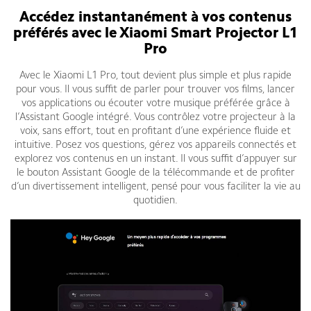
Accédez instantanément à vos contenus
préférés avec le Xiaomi Smart Projector L1
Pro
Avec le Xiaomi L1 Pro, tout devient plus simple et plus rapide
pour vous. Il vous suffit de parler pour trouver vos films, lancer
vos applications ou écouter votre musique préférée grâce à
l’Assistant Google intégré. Vous contrôlez votre projecteur à la
voix, sans effort, tout en profitant d’une expérience fluide et
intuitive. Posez vos questions, gérez vos appareils connectés et
explorez vos contenus en un instant. Il vous suffit d’appuyer sur
le bouton Assistant Google de la télécommande et de profiter
d’un divertissement intelligent, pensé pour vous faciliter la vie au
quotidien.