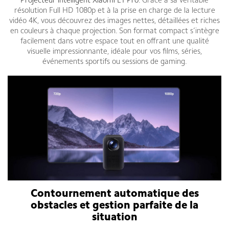
Projecteur intelligent Xiaomi L1 Pro
. Grâce à sa véritable
résolution Full HD 1080p et à la prise en charge de la lecture
vidéo 4K, vous découvrez des images nettes, détaillées et riches
en couleurs à chaque projection. Son format compact s’intègre
facilement dans votre espace tout en offrant une qualité
visuelle impressionnante, idéale pour vos films, séries,
événements sportifs ou sessions de gaming.
Contournement automatique des
obstacles et gestion parfaite de la
situation