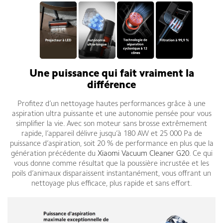
Une puissance qui fait vraiment la
différence
Profitez d’un nettoyage hautes performances grâce à une
aspiration ultra puissante et une autonomie pensée pour vous
simplifier la vie. Avec son moteur sans brosse extrêmement
rapide, l’appareil délivre jusqu’à 180 AW et 25 000 Pa de
puissance d’aspiration, soit 20 % de performance en plus que la
génération précédente du
Xiaomi Vacuum Cleaner G20
. Ce qui
vous donne comme résultat que la poussière incrustée et les
poils d’animaux disparaissent instantanément, vous offrant un
nettoyage plus efficace, plus rapide et sans effort.