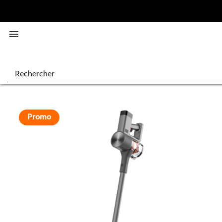

Promo