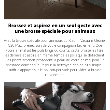
Brossez et aspirez en un seul geste avec
une brosse spéciale pour animaux
Avec la brosse spéciale pour animaux du Xiaomi Vacuum Cleaner
G20 Max, prenez soin de votre compagnon facilement. Que
votre animal ait les poils longs ou courts, cette brosse les lisse,
les démêle et aspire en même temps les poils qui se détachent.
Ses picots arrondis protègent la peau de votre animal pour un
brossage doux et sûr. Et pour la nettoyer, rien de plus simple il
suffit d’appuyer sur le bouton-poussoir pour vider la brosse
rapidement.