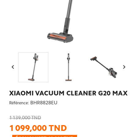


XIAOMI VACUUM CLEANER G20 MAX
BHR8828EU
Référence:
1 139,000 TND
1 099,000 TND