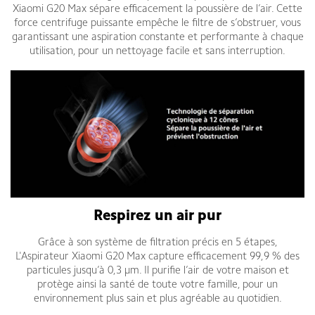
Xiaomi G20 Max sépare efficacement la poussière de l’air. Cette
force centrifuge puissante empêche le filtre de s’obstruer, vous
garantissant une aspiration constante et performante à chaque
utilisation, pour un nettoyage facile et sans interruption.
Respirez un air pur
Grâce à son système de filtration précis en 5 étapes,
L'Aspirateur Xiaomi G20 Max capture efficacement 99,9 % des
particules jusqu’à 0,3 μm. Il purifie l’air de votre maison et
protège ainsi la santé de toute votre famille, pour un
environnement plus sain et plus agréable au quotidien.