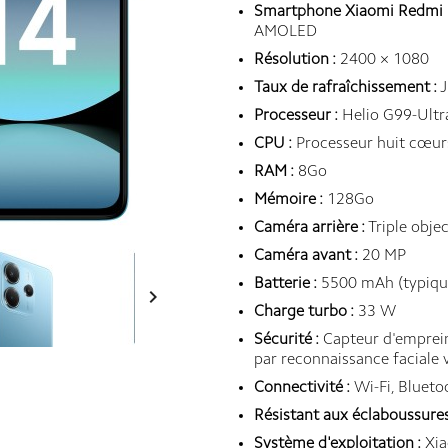
Smartphone Xiaomi Redmi 
AMOLED
Résolution :
2400 × 1080
Taux de rafraîchissement :
J
Processeur :
Helio G99-Ultr
CPU :
Processeur huit cœur
RAM :
8Go
Mémoire :
128Go
Caméra arrière :
Triple obje
Caméra avant :
20 MP
Batterie :
5500 mAh (typiqu

Charge turbo :
33 W
Sécurité :
Capteur d'empreint
par reconnaissance faciale v
Connectivité :
Wi-Fi, Blueto
Résistant aux éclaboussures, 
Système d'exploitation :
Xia