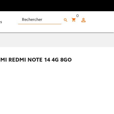
0

shopping_cart
search
s
I REDMI NOTE 14 4G 8GO