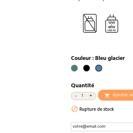
Couleur : Bleu glacier
Vert
Noir
Bleu
glacier
Quantité
Ajouter a


Rupture de stock