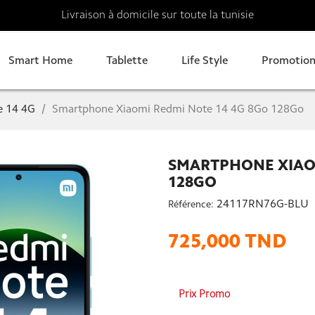
Livraison à domicile sur toute la tunisie
Smart Home
Tablette
Life Style
Promotion
e 14 4G
Smartphone Xiaomi Redmi Note 14 4G 8Go 128Go
SMARTPHONE XIAOM
128GO
24117RN76G-BLU
Référence:
725,000 TND
Prix Promo