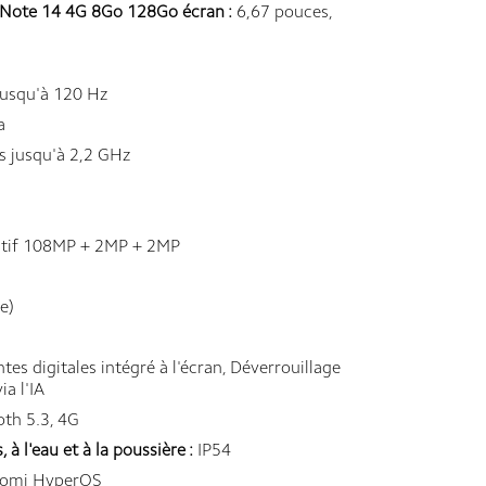
Note 14 4G 8Go 128Go écran :
6,67 pouces,
usqu'à 120 Hz
a
s jusqu'à 2,2 GHz
ctif 108MP + 2MP + 2MP
e)
es digitales intégré à l'écran, Déverrouillage
ia l'IA
oth 5.3, 4G
à l'eau et à la poussière :
IP54
omi HyperOS