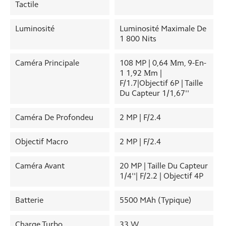
Tactile
Luminosité
Luminosité Maximale De
1 800 Nits
Caméra Principale
108 MP | 0,64 Μm, 9-En-
1 1,92 Μm |
F/1.7|Objectif 6P | Taille
Du Capteur 1/1,67''
Caméra De Profondeu
2 MP | F/2.4
Objectif Macro
2 MP | F/2.4
Caméra Avant
20 MP | Taille Du Capteur
1/4''| F/2.2 | Objectif 4P
Batterie
5500 MAh (typique)
Charge Turbo
33 W