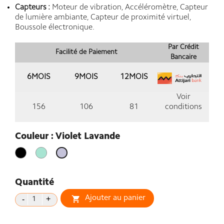
Capteurs :
Moteur de vibration, Accéléromètre, Capteur
de lumière ambiante, Capteur de proximité virtuel,
Boussole électronique.
Par Crédit
Facilité de Paiement
Bancaire
6MOIS
9MOIS
12MOIS
Voir
156
106
81
conditions
Couleur : Violet Lavande
Noir
vert
Violet
clair
Lavande
Quantité
Ajouter au panier
