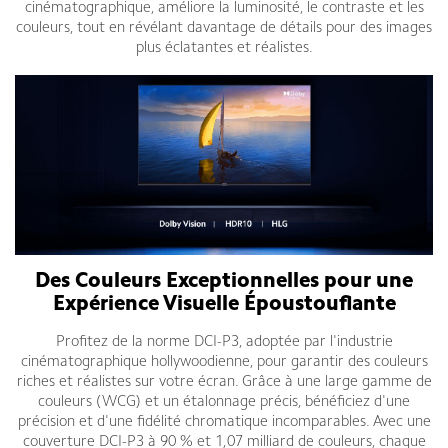
cinématographique, améliore la luminosité, le contraste et les
couleurs, tout en révélant davantage de détails pour des images
plus éclatantes et réalistes.
Des Couleurs Exceptionnelles pour une
Expérience Visuelle Époustouflante
Profitez de la norme DCI-P3, adoptée par l'industrie
cinématographique hollywoodienne, pour garantir des couleurs
riches et réalistes sur votre écran. Grâce à une large gamme de
couleurs (WCG) et un étalonnage précis, bénéficiez d'une
précision et d'une fidélité chromatique incomparables. Avec une
couverture DCI-P3 à 90 % et 1,07 milliard de couleurs, chaque