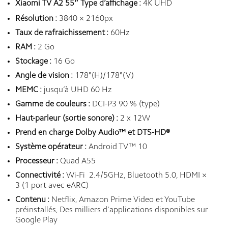
Xiaomi TV A2 55″ Type d’affichage :
4K UHD
Résolution :
3840 × 2160px
Taux de rafraichissement :
60Hz
RAM :
2 Go
Stockage :
16 Go
Angle de vision :
178°(H)/178°(V)
MEMC :
jusqu’à UHD 60 Hz
Gamme de couleurs :
DCI-P3 90 % (type)
Haut-parleur (sortie sonore) :
2 x 12W
Prend en charge Dolby Audio™ et DTS-HD®
Système opérateur :
Android TV™ 10
Processeur :
Quad A55
Connectivité :
Wi-Fi 2.4/5GHz, Bluetooth 5.0, HDMI ×
3 (1 port avec eARC)
Contenu :
Netflix, Amazon Prime Video et YouTube
préinstallés, Des milliers d'applications disponibles sur
Google Play