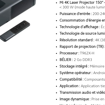
Mi 4K Laser Projector 150” 
< 300 W (mode haute lumin
Puissance d'entrée :
200-240
Consommation d'énergie en v
Technologie d'affichage :
Éc
Technologie de source lumi
Résolution standard :
4K (3
Rapport de projection (TR) 
Processeur :
T962X-H
BÉLIER :
2 Go DDR3
Stockage intégré :
Mémoire f
Système opérateur :
Android
Compatibilité :
Composants 
Application :
Application tie
Transmission audio et vidéo s
Image dynamique :
Prise e