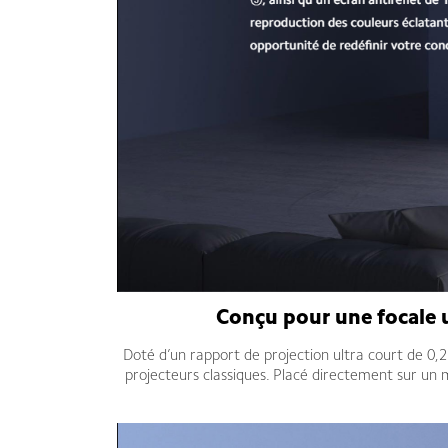
Conçu pour une focale u
Doté d’un rapport de projection ultra court de 0,
projecteurs classiques. Placé directement sur un 