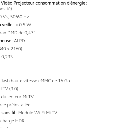
- Vidéo Projecteur consommation d'énergie :
osité)
 V~, 50/60 Hz
eille :
< 0,5 W
ran DMD de 0,47"
neuse :
ALPD
840 x 2160)
:
0,233
lash haute vitesse eMMC de 16 Go
 TV (9.0)
du lecteur Mi TV
rce préinstallée
ans fil :
Module Wi-Fi Mi TV
n charge HDR