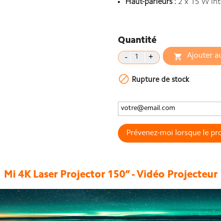
Haut-parleurs :
2 x 15 W int
Quantité
Ajouter a


Rupture de stock
Prévenez-moi lorsque le pro
Mi 4K Laser Projector 150” - Vidéo Projecteur