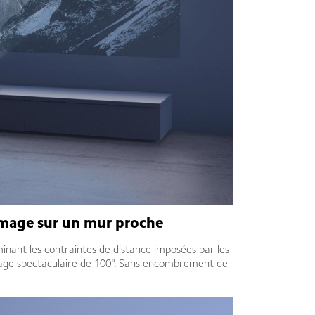
 image sur un mur proche
inant les contraintes de distance imposées par les
 image spectaculaire de 100". Sans encombrement de