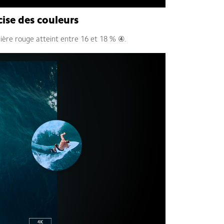
ise des couleurs
mière rouge atteint entre 16 et 18 % ④.