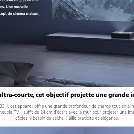
ltra-courte, cet objectif projette une grande
233:1, cet appareil offre une grande profondeur de champ tout en élim
meuble TV, il suffit de 24 cm d’écart avec le mur pour projeter une
câbles ni besoin de cache, il allie praticité et élégance.