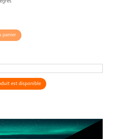
égrés
u panier
duit est disponible