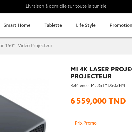
Livraison à domicile sur toute la tunisie
Smart Home
Tablette
Life Style
Promotion
or 150” - Vidéo Projecteur
MI 4K LASER PROJE
PROJECTEUR
MJJGTYDS03FM
Référence:
6 559,000 TND
Prix Promo