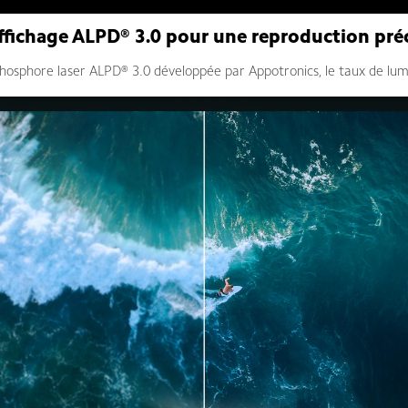
ffichage ALPD® 3.0 pour une reproduction préc
phosphore laser ALPD® 3.0 développée par Appotronics, le taux de lu