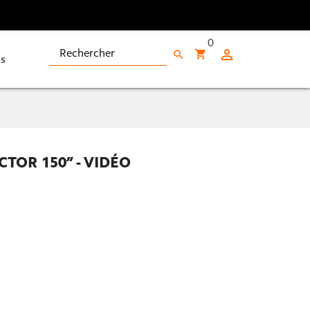
0

shopping_cart
search
s
CTOR 150” - VIDÉO