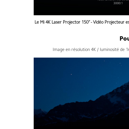
Le
Mi 4K Laser Projector 150” - Vidéo Projecteur
es
Pou
Image en résolution 4K / luminosité de 