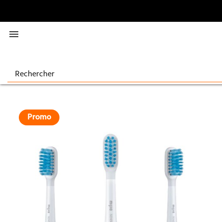

Promo