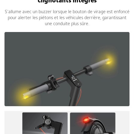
clignotants intégrés
S'allume avec un buzzer lorsque le bouton de virage est enfoncé
pour alerter les piétons et les véhicules derrière, garantissant
une conduite plus sûre.