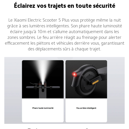
Éclairez vos trajets en toute sécurité
Le Xiaomi Electric Scooter 5 Plus vous protège même la nuit
grâce à ses lumières intelligentes. Son phare haute luminosité
éclaire jusqu’à 10 m et s’allume automatiquement dans les
zones sombres. Le feu arrière réagit au freinage pour alerter
efficacement les piétons et véhicules derrière vous, garantissant
des déplacements sûrs à chaque trajet.