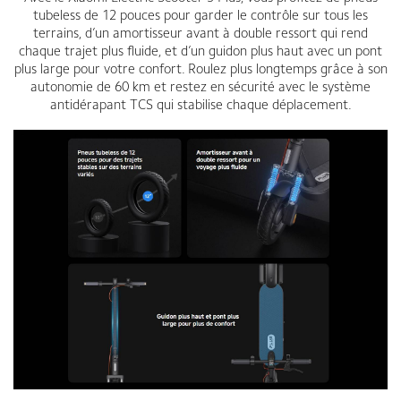
tubeless de 12 pouces pour garder le contrôle sur tous les
terrains, d’un amortisseur avant à double ressort qui rend
chaque trajet plus fluide, et d’un guidon plus haut avec un pont
plus large pour votre confort. Roulez plus longtemps grâce à son
autonomie de 60 km et restez en sécurité avec le système
antidérapant TCS qui stabilise chaque déplacement.