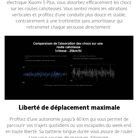
électrique Xiaomi 5 Plus, vous absorbez efficacement les chocs
sur les routes cahoteuses. Vous sentez moins les vibrations
verticales et profitez d’une conduite plus douce et stable,
contrairement à une trottinette sans amortisseur qui
retransmet chaque secousse directement.
Liberté de déplacement maximale
Profitez d’une autonomie jusqu’à 60 km qui vous permet de
parcourir vos trajets quotidiens ou vos escapades du week-end
en toute liberté. Sa batterie longue durée vous assure de rouler