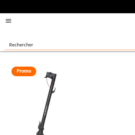

Promo