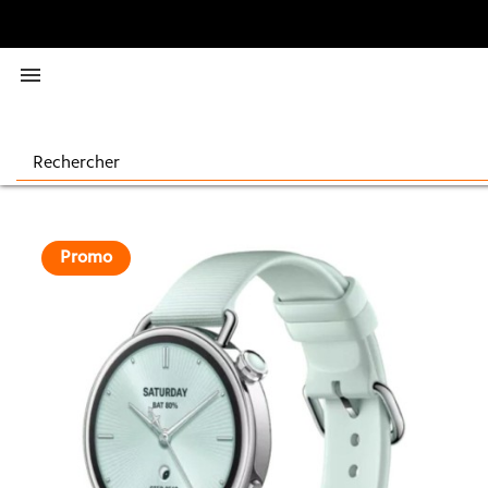

Promo