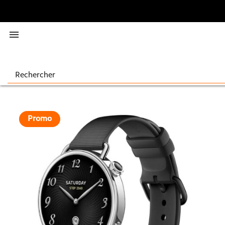

Promo