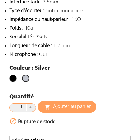
Interface Jack :
3.5mm
Type d’écouteur :
intra-auriculaire
Impédance du haut-parleur
: 16Ω
Poids :
10g
Sensibilité :
93dB
Longueur de câble :
1.2 mm
Microphone :
Oui
Couleur : Silver
Noir
Silver
Quantité
Ajouter au panier


Rupture de stock