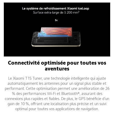
Connectivité optimisée pour toutes vos
aventures
Le Xiaomi T1S Tuner, une technologie intelligente qui ajuste
automatiquement les antennes pour un signal plus stable et
performant. Cette optimisation permet une amélioration de 26
% des performances Wi-Fi et Bluetooth®, assurant des
connexions plus rapides et fiables. De plus, le GPS bénéficie d’un
gain de 10 %, offrant une localisation plus précise et un suivi
optimal pour toutes vos applications de navigation.