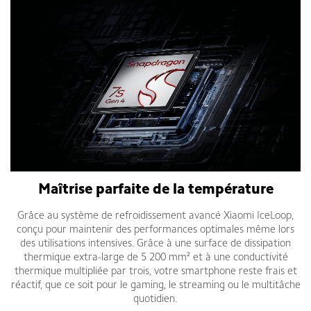
Maîtrise parfaite de la température
Grâce au système de refroidissement avancé Xiaomi IceLoop,
conçu pour maintenir des performances optimales même lors
des utilisations intensives. Grâce à une surface de dissipation
thermique extra-large de 5 200 mm² et à une conductivité
thermique multipliée par trois, votre smartphone reste frais et
réactif, que ce soit pour le gaming, le streaming ou le multitâche
quotidien.