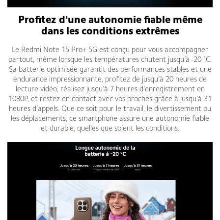
Profitez d'une autonomie fiable même
dans les conditions extrêmes
Le Redmi Note 15 Pro+ 5G est conçu pour vous accompagner
partout, même lorsque les températures chutent jusqu’à -20 °C.
Sa batterie optimisée garantit des performances stables et une
endurance impressionnante, profitez de jusqu’à 20 heures de
lecture vidéo, réalisez jusqu’à 7 heures d’enregistrement en
1080P, et restez en contact avec vos proches grâce à jusqu’à 31
heures d’appels. Que ce soit pour le travail, le divertissement ou
les déplacements, ce smartphone assure une autonomie fiable
et durable, quelles que soient les conditions.