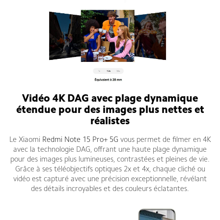
Vidéo 4K DAG avec plage dynamique
étendue pour des images plus nettes et
réalistes
Le Xiaomi
Redmi Note 15 Pro+ 5G
vous permet de filmer en 4K
avec la technologie DAG, offrant une haute plage dynamique
pour des images plus lumineuses, contrastées et pleines de vie.
Grâce à ses téléobjectifs optiques 2x et 4x, chaque cliché ou
vidéo est capturé avec une précision exceptionnelle, révélant
des détails incroyables et des couleurs éclatantes.