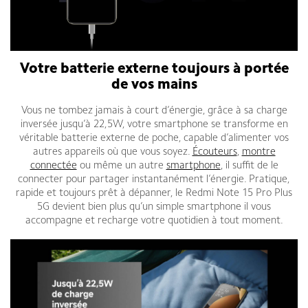
Votre batterie externe toujours à portée
de vos mains
Vous ne tombez jamais à court d’énergie, grâce à sa charge
inversée jusqu’à 22,5W, votre smartphone se transforme en
véritable batterie externe de poche, capable d’alimenter vos
autres appareils où que vous soyez.
Écouteurs
,
montre
connectée
ou même un autre
smartphone
, il suffit de le
connecter pour partager instantanément l’énergie. Pratique,
rapide et toujours prêt à dépanner, le Redmi Note 15 Pro Plus
5G devient bien plus qu’un simple smartphone il vous
accompagne et recharge votre quotidien à tout moment.