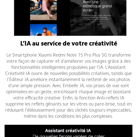
L’IA au service de votre créativité
Le Smartphone Xiaomi Redmi Note 15 Pro Plus 5G transforme
votre façon de capturer et d’améliorer vos images grâce à des
fonctionnalités intelligentes propulsées par l’IA. L’Assistant
Créativité IA ouvre de nouvelles possibilités créatives, tandis que
l’Éditeur IA améliore instantanément la netteté de vos photos
d’une simple pression. Avec Embellir IA, vos prises de vue sont
optimisées en un geste, enrichissant chaque image et boostant
votre efficacité créative. Enfin, la fonction Anti-reflets IA
supprime les reflets gênants sur les vitres ou pare-brise, tout en
réduisant l’éblouissement pour des clichés toujours impeccables,
même dans les conditions les plus complexes.