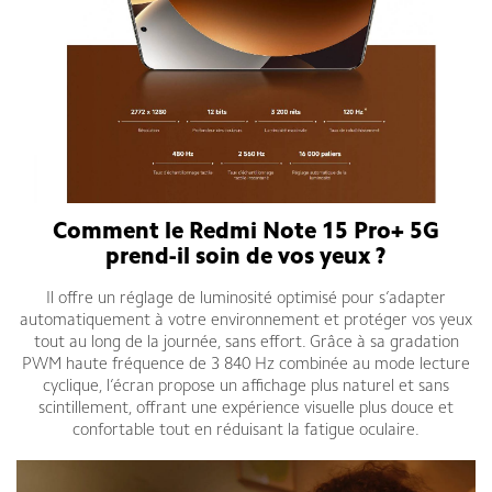
Comment le Redmi Note 15 Pro+ 5G
prend-il soin de vos yeux ?
Il offre un réglage de luminosité optimisé pour s’adapter
automatiquement à votre environnement et protéger vos yeux
tout au long de la journée, sans effort. Grâce à sa gradation
PWM haute fréquence de 3 840 Hz combinée au mode lecture
cyclique, l’écran propose un affichage plus naturel et sans
scintillement, offrant une expérience visuelle plus douce et
confortable tout en réduisant la fatigue oculaire.