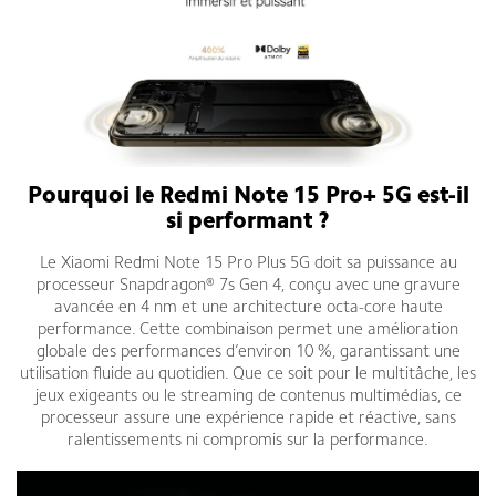
Pourquoi le Redmi Note 15 Pro+ 5G est-il
si performant ?
Le Xiaomi Redmi Note 15 Pro Plus 5G doit sa puissance au
processeur Snapdragon® 7s Gen 4, conçu avec une gravure
avancée en 4 nm et une architecture octa-core haute
performance. Cette combinaison permet une amélioration
globale des performances d’environ 10 %, garantissant une
utilisation fluide au quotidien. Que ce soit pour le multitâche, les
jeux exigeants ou le streaming de contenus multimédias, ce
processeur assure une expérience rapide et réactive, sans
ralentissements ni compromis sur la performance.