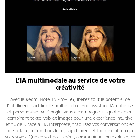
L’IA multimodale au service de votre
créativité
Avec le Redmi Note 15 Pro+ 5G, libérez tout le potentiel de
l’intelligence artificielle multimodale. Son assistant IA, optimisé
et personnalisé par Google, vous accompagne au quotidien en
combinant texte, voix et images pour une expérience intuitive
et fluide. Grâce à l’IA Interprète, traduisez vos conversations en
face-à-face, même hors ligne, rapidement et facilement, où que
vous soyez. Que ce soit pour créer, communiquer ou explorer, ce