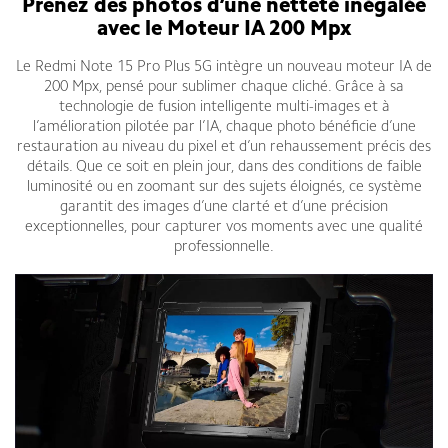
Prenez des photos d’une netteté inégalée
avec le Moteur IA 200 Mpx
Le Redmi Note 15 Pro Plus 5G intègre un nouveau moteur IA de
200 Mpx, pensé pour sublimer chaque cliché. Grâce à sa
technologie de fusion intelligente multi-images et à
l’amélioration pilotée par l’IA, chaque photo bénéficie d’une
restauration au niveau du pixel et d’un rehaussement précis des
détails. Que ce soit en plein jour, dans des conditions de faible
luminosité ou en zoomant sur des sujets éloignés, ce système
garantit des images d’une clarté et d’une précision
exceptionnelles, pour capturer vos moments avec une qualité
professionnelle.