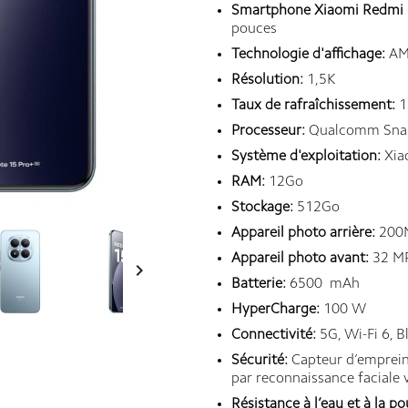
Smartphone Xiaomi Redmi 
pouces
Technologie d'affichage:
AM
Résolution:
1,5K
Taux de rafraîchissement:
1
Processeur:
Qualcomm Snap
Système d'exploitation:
Xia
RAM:
12Go
Stockage:
512Go
Appareil photo arrière:
200
Appareil photo avant:
32 M

Batterie:
6500 mAh
HyperCharge:
100 W
Connectivité:
5G, Wi-Fi 6, B
Sécurité:
Capteur d’empreinte
par reconnaissance faciale v
Résistance à l’eau et à la po