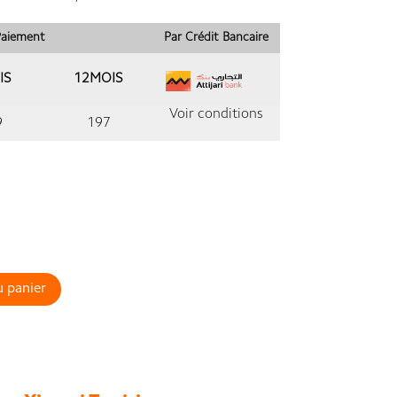
 Paiement
Par Crédit Bancaire
IS
12MOIS
Voir conditions
9
197
u panier