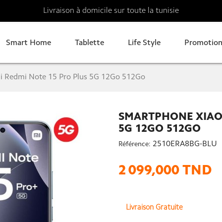
Livraison à domicile sur toute la tunisie
Smart Home
Tablette
Life Style
Promotion
 Redmi Note 15 Pro Plus 5G 12Go 512Go
SMARTPHONE XIAOM
5G 12GO 512GO
2510ERA8BG-BLU
Référence:
2 099,000 TND
Livraison Gratuite