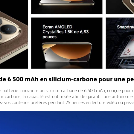
 de 6 500 mAh en silicium-carbone pour une 
 batterie innovante au silicium-carbone de 6 500 mAh, conçue pour o
m-carbone, la capacité est optimisée afin de garantir une autonomie e
ardez vos contenus préférés pendant 25 heures en lecture vidéo ou passe