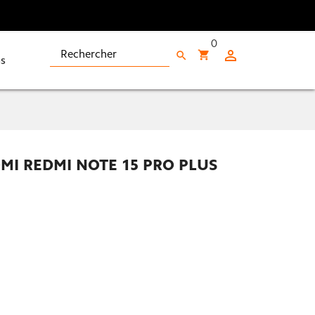
0

shopping_cart
search
s
I REDMI NOTE 15 PRO PLUS