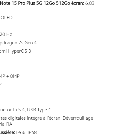
Note 15 Pro Plus 5G 12Go 512Go écran:
6,83
OLED
20 Hz
dragon 7s Gen 4
omi HyperOS 3
MP + 8MP
P
luetooth 5.4, USB Type-C
s digitales intégré à l’écran, Déverrouillage
ia l’IA
ussière:
IP66, IP68