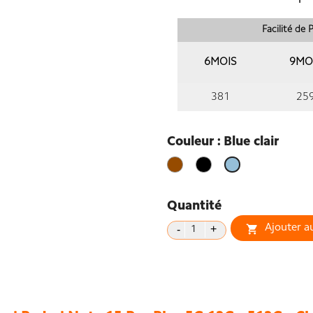
Facilité de
6MOIS
9MO
381
25
Couleur : Blue clair
Marron
Noir
Blue
clair
Quantité
Ajouter a
