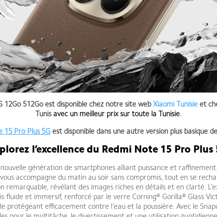
 12Go 512Go est disponible chez notre site web
Xiaomi Tunisie
et ch
Tunis
avec un meilleur prix sur toute la Tunisie
.
 15 Pro Plus 5G
est disponible dans une autre version plus basique d
plorez l’excellence du Redmi Note 15 Pro Plus
nouvelle génération de smartphones alliant puissance et raffinement
l vous accompagne du matin au soir sans compromis, tout en se rec
 remarquable, révélant des images riches en détails et en clarté. L’e
 fluide et immersif, renforcé par le verre Corning® Gorilla® Glass Vi
68, le protégeant efficacement contre l’eau et la poussière. Avec le 
les pour le multitâche, le divertissement et une utilisation quotidienne