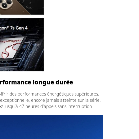
performance longue durée
ffrir des performances énergétiques supérieures.
xceptionnelle, encore jamais atteinte sur la série.
z jusqu’à 47 heures d’appels sans interruption.