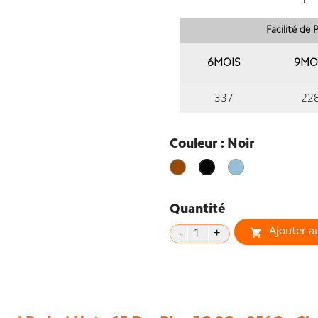
Facilité de
6MOIS
9MO
337
22
Couleur : Noir
Marron
Blue
Noir
clair
Quantité
Ajouter a
