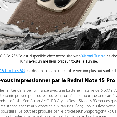
 8Go 256Go est disponible chez notre site web
Xiaomi Tunisie
et che
Tunis
avec un meilleur prix sur toute la Tunisie
.
15 Pro Plus 5G
est disponible dans une autre version plus puissante d
-vous impressionner par le Redmi Note 15 Pro
les limites de la performance avec une batterie massive de 6 500 
tonomie pensée pour durer toute la journée. Il embarque une caméra
ndres détails. Son écran AMOLED CrystalRes 1.5K de 6,83 pouces gara
e résistance accrue aux chocs et aux rayures. Conçu pour suivre votre 
a poussière. Le tout est propulsé par le processeur Snapdragon® 7s Gen
optimales, que ce soit pour le multitâche ou le divertissement.