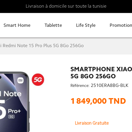
Livraison à domicile sur toute la tunisie
Smart Home
Tablette
Life Style
Promotion
 Redmi Note 15 Pro Plus 5G 8Go 256Go
SMARTPHONE XIAOM
5G 8GO 256GO
2510ERA8BG-BLK
Référence:
1 849,000 TND
Livraison Gratuite