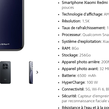
Smartphone Xiaomi Redmi 
pouces
Technologie d'affichage:
AM
Résolution:
1,5K
Taux de rafraîchissement:
1
Processeur:
Qualcomm Snap
Système d'exploitation:
Xia
RAM:
8Go
Stockage:
256Go
Appareil photo arrière:
200
Appareil photo avant:
32 M

Batterie:
6500 mAh
HyperCharge:
100 W
Connectivité:
5G, Wi-Fi 6, B
Sécurité:
Capteur d’empreinte
par reconnaissance faciale v
Résistance à l’eau et à la po