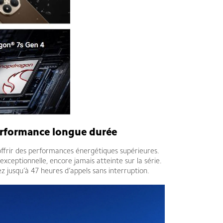
performance longue durée
ffrir des performances énergétiques supérieures.
xceptionnelle, encore jamais atteinte sur la série.
z jusqu’à 47 heures d’appels sans interruption.