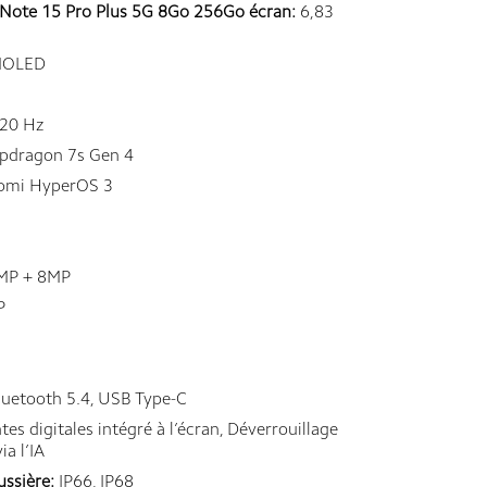
Note 15 Pro Plus 5G 8Go 256Go écran:
6,83
OLED
20 Hz
dragon 7s Gen 4
omi HyperOS 3
MP + 8MP
P
luetooth 5.4, USB Type-C
s digitales intégré à l’écran, Déverrouillage
ia l’IA
ussière:
IP66, IP68