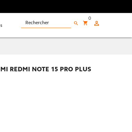
0

shopping_cart
search
s
I REDMI NOTE 15 PRO PLUS