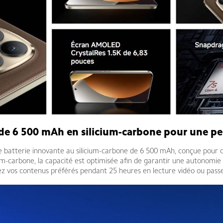
 de 6 500 mAh en silicium-carbone pour une 
 batterie innovante au silicium-carbone de 6 500 mAh, conçue pour o
m-carbone, la capacité est optimisée afin de garantir une autonomie e
ardez vos contenus préférés pendant 25 heures en lecture vidéo ou passe