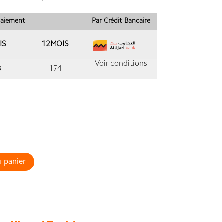
 Paiement
Par Crédit Bancaire
IS
12MOIS
Voir conditions
8
174
u panier