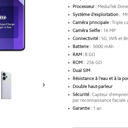
Processeur :
MediaTek Dimen
Système d’exploitation :
MIU
Caméra principale :
Triple 
Caméra Selfie :
16 MP
Connectivité :
5G, Wifi et B
Batterie :
5000 mAh
RAM :
8 GO
ROM :
256 GO
Dual SIM
Résistance à l’eau et à la po

Double haut-parleur
Sécurité :
Capteur d'empreint
par reconnaissance faciale v
Garantie :
1 an