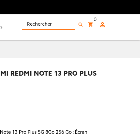
0

shopping_cart
search
s
I REDMI NOTE 13 PRO PLUS
ote 13 Pro Plus 5G 8Go 256 Go : Écran