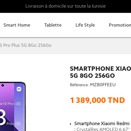
Livraison à domicile sur toute la tunisie
Smart Home
Tablette
Life Style
Promotion
3 Pro Plus 5G 8Go 256Go
SMARTPHONE XIAOM
5G 8GO 256GO
MZB0FFEEU
Référence:
1 389,000 TND
Smartphone Xiaomi Redmi N
:
CrystalRes AMOLED 6,67"