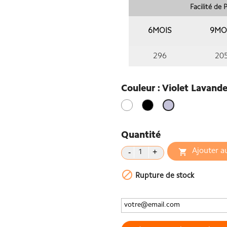
Facilité de
6MOIS
9MO
296
20
Couleur : Violet Lavand
Blanc
Noir
Violet
Lavande
Quantité
Ajouter a


Rupture de stock