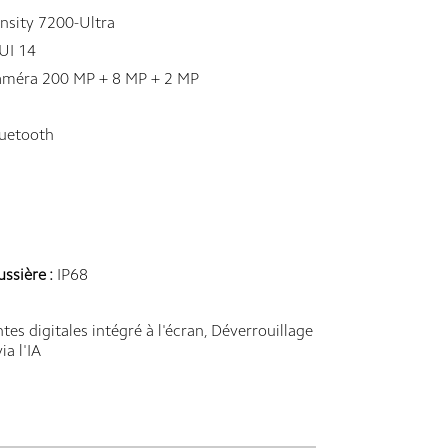
sity 7200-Ultra
I 14
caméra 200 MP + 8 MP + 2 MP
luetooth
ussière :
IP68
es digitales intégré à l'écran, Déverrouillage
ia l'IA