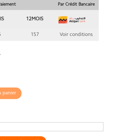
 Paiement
Par Crédit Bancaire
IS
12MOIS
5
157
Voir conditions
e
u panier