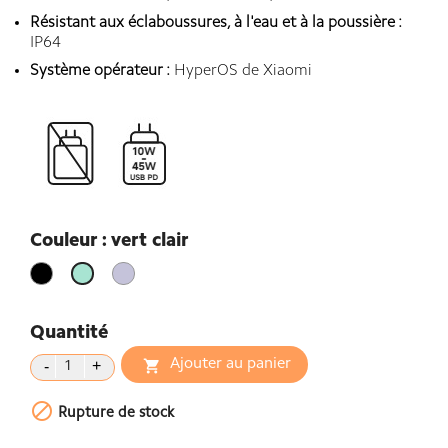
Résistant aux éclaboussures, à l'eau et à la poussière :
IP64
Système opérateur :
HyperOS de Xiaomi
Couleur : vert clair
Noir
Violet
vert
Lavande
clair
Quantité
Ajouter au panier


Rupture de stock