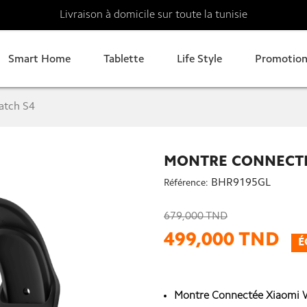
Livraison à domicile sur toute la tunisie
Smart Home
Tablette
Life Style
Promotion
atch S4
MONTRE CONNECTÉ
BHR9195GL
Référence:
679,000 TND
499,000 TND
É
Montre Connectée Xiaomi W