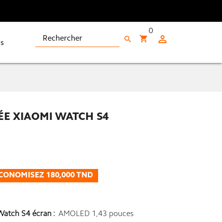
0

shopping_cart
search
s
E XIAOMI WATCH S4
CONOMISEZ 180,000 TND
atch S4 écran :
AMOLED 1,43 pouces