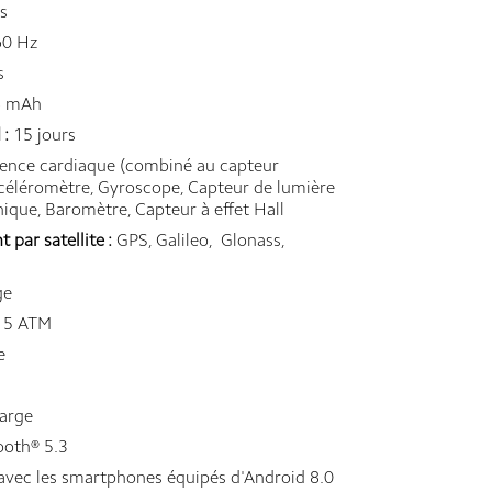
s
0 Hz
s
 mAh
 :
15 jours
ence cardiaque (combiné au capteur
ccéléromètre, Gyroscope, Capteur de lumière
ique, Baromètre, Capteur à effet Hall
par satellite :
GPS, Galileo, Glonass,
ge
5 ATM
e
harge
ooth® 5.3
vec les smartphones équipés d'Android 8.0