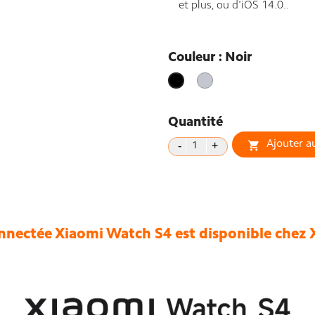
et plus, ou d'iOS 14.0..
Couleur : Noir
Silver
Noir
Quantité
Ajouter a

nectée Xiaomi Watch S4 est disponible chez 