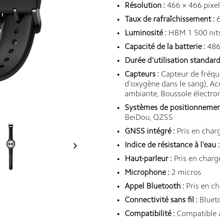
Résolution :
466 × 466 pixel
Taux de rafraîchissement :
6
Luminosité :
HBM 1 500 nit
Capacité de la batterie :
486
Durée d'utilisation standard
Capteurs :
Capteur de fréqu
d'oxygène dans le sang), A
ambiante, Boussole électron
Systèmes de positionnement 
BeiDou, QZSS
GNSS intégré :
Pris en char

Indice de résistance à l'eau :
Haut-parleur :
Pris en charg
Microphone :
2 micros
Appel Bluetooth :
Pris en c
Connectivité sans fil :
Bluet
Compatibilité :
Compatible a