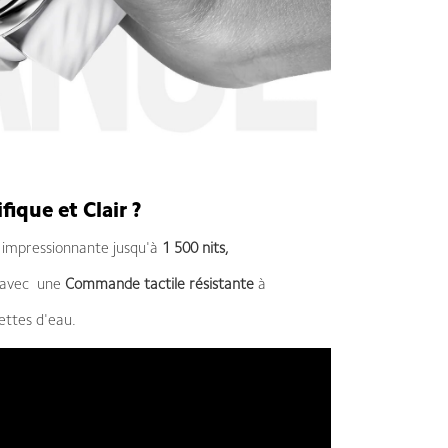
ique et Clair ?
impressionnante jusqu'à
1 500 nits,
e avec une
Commande tactile résistante
à
ettes d'eau.