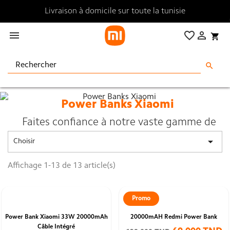
Livraison à domicile sur toute la tunisie

favorite_border

shopping_cart
search
Power Banks Xiaomi
Faites confiance à notre vaste gamme de
Power Banks Xiaomi
.

Choisir
Disponibles sur notre site web
Xiaomi Tunisie
,
à des prix imbattables
Affichage 1-13 de 13 article(s)
partout en Tunisie, avec qualité garantie et
livraison rapide.
Promo
Power Bank Xiaomi 33W 20000mAh
20000mAH Redmi Power Bank
Câble Intégré