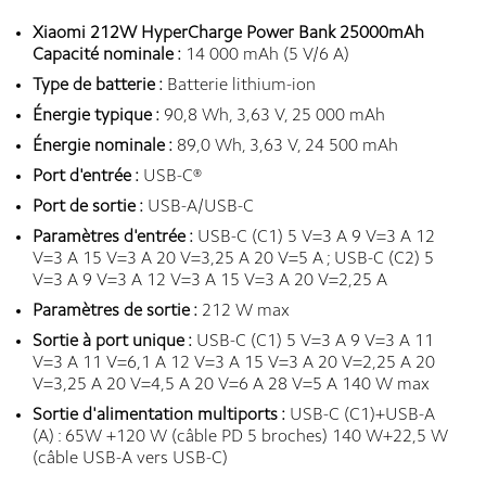
Xiaomi 212W HyperCharge Power Bank 25000mAh
Capacité nominale :
14 000 mAh (5 V/6 A)
Type de batterie :
Batterie lithium-ion
Énergie typique :
90,8 Wh, 3,63 V, 25 000 mAh
Énergie nominale :
89,0 Wh, 3,63 V, 24 500 mAh
Port d'entrée :
USB-C®
Port de sortie :
USB-A/USB-C
Paramètres d'entrée :
USB-C (C1) 5 V=3 A 9 V=3 A 12
V=3 A 15 V=3 A 20 V=3,25 A 20 V=5 A ; USB-C (C2) 5
V=3 A 9 V=3 A 12 V=3 A 15 V=3 A 20 V=2,25 A
Paramètres de sortie :
212 W max
Sortie à port unique :
USB-C (C1) 5 V=3 A 9 V=3 A 11
V=3 A 11 V=6,1 A 12 V=3 A 15 V=3 A 20 V=2,25 A 20
V=3,25 A 20 V=4,5 A 20 V=6 A 28 V=5 A 140 W max
Sortie d'alimentation multiports :
USB-C (C1)+USB-A
(A) : 65W +120 W (câble PD 5 broches) 140 W+22,5 W
(câble USB-A vers USB-C)