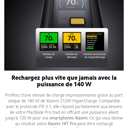
Rechargez plus vite que jamais avec la
puissance de 140 W
Profitez d’une vitesse de charge impressionnante grâce au port
unique de 140 W de Xiaomi 212W HyperCharge. Compatible
avec le protocole PD 3.1, elle répond parfaitement aux besoins
de votre MacBook Pro tout en offrant une puissance allant
jusqu’à 120 W pour vos
smartphones Xiaomi
. Ce qui vous donne
au résultat votre
Xiaomi 14T Pro
peut être rechargé