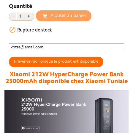
Quantité
Ajouter au panier


Rupture de stock
Prévenez-moi lorsque le produit est disponible
Xiaomi 212W HyperCharge Power Bank
25000mAh disponible chez Xiaomi Tunisie