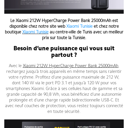
Le
Xiaomi 212W HyperCharge Power Bank 25000mAh
est
disponible chez notre site web
Xiaomi Tunisie
et chez notre
boutique
Xiaomi Tunisie
au centre-ville de Tunis
avec un meilleur
prix sur toute la Tunisie
.
Besoin d’une puissance qui vous suit
partout ?
Avec le
Xiaomi 212W HyperCharge Power Bank 25000mAh
,
rechargez jusqu’à trois appareils en même temps sans ralentir
votre rythme. Profitez d’une puissance maximale de 212 W,
dont 140 W via le port PD 3.1 et jusqu’à 120 W pour vos
smartphones Xiaomi. Grâce à ses cellules haut de gamme et sa
grande capacité de 90,8 Wh, vous bénéficiez d’une autonomie
prolongée et d’une charge rapide bidirectionnelle USB-C. Et
avec neuf couches de protection, vous restez toujours connecté
en toute sécurité.