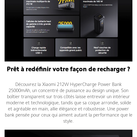
Prêt à redéfinir votre façon de recharger ?
Découvrez la Xiaomi 212W HyperCharge Power Bank
25000mAh, un concentré de puissance au design unique. Son
boîtier transparent sur trois côtés laisse entrevoir un intérieur
moderne et technologique, tandis que sa coque arrondie, solide
et agréable en main, allie élégance et robustesse. Une power
bank pensée pour ceux qui aiment autant la performance que le
style.