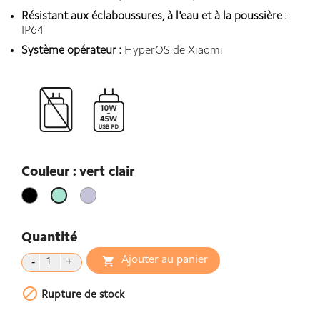
Résistant aux éclaboussures, à l'eau et à la poussière :
IP64
Système opérateur :
HyperOS de Xiaomi
Couleur : vert clair
Noir
Violet
vert
Lavande
clair
Quantité
Ajouter au panier


Rupture de stock