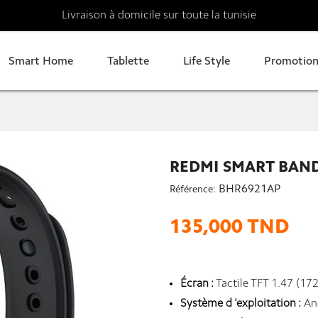
Livraison à domicile sur toute la tunisie
Smart Home
Tablette
Life Style
Promotion
REDMI SMART BAND
BHR6921AP
Référence:
135,000 TND
Écran :
Tactile TFT 1.47 (172
Système d 'exploitation :
An