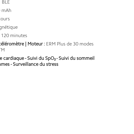
1 BLE
 mAh
jours
gnétique
 120 minutes
éléromètre | Moteur :
ERM Plus de 30 modes
ATM
e cardiaque - Suivi du SpO₂ - Suivi du sommeil
mmes - Surveillance du stress