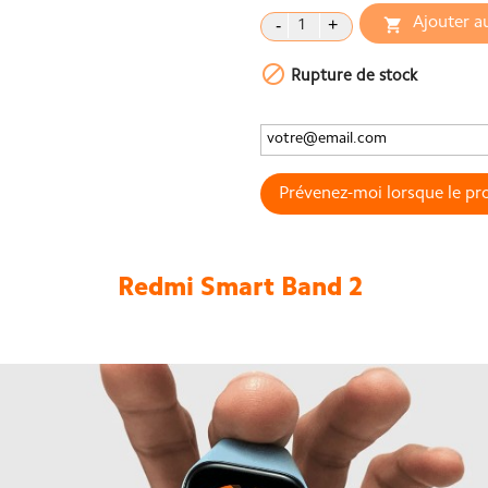
Ajouter a


Rupture de stock
Prévenez-moi lorsque le pro
Redmi Smart Band 2