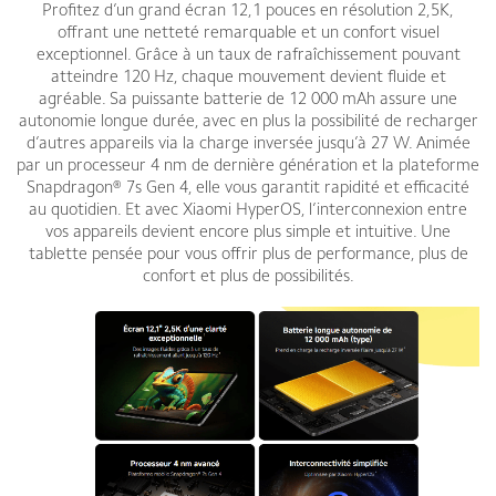
Profitez d’un grand écran 12,1 pouces en résolution 2,5K,
offrant une netteté remarquable et un confort visuel
exceptionnel. Grâce à un taux de rafraîchissement pouvant
atteindre 120 Hz, chaque mouvement devient fluide et
agréable. Sa puissante batterie de 12 000 mAh assure une
autonomie longue durée, avec en plus la possibilité de recharger
d’autres appareils via la charge inversée jusqu’à 27 W. Animée
par un processeur 4 nm de dernière génération et la plateforme
Snapdragon® 7s Gen 4, elle vous garantit rapidité et efficacité
au quotidien. Et avec Xiaomi HyperOS, l’interconnexion entre
vos appareils devient encore plus simple et intuitive. Une
tablette pensée pour vous offrir plus de performance, plus de
confort et plus de possibilités.