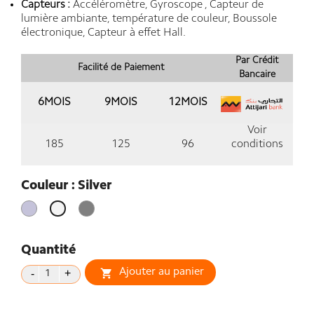
Capteurs :
Accéléromètre, Gyroscope , Capteur de
lumière ambiante, température de couleur, Boussole
électronique, Capteur à effet Hall.
Par Crédit
Facilité de Paiement
Bancaire
6MOIS
9MOIS
12MOIS
Voir
185
125
96
conditions
Couleur : Silver
Violet
Gris
Silver
Lavande
Quantité
Ajouter au panier
