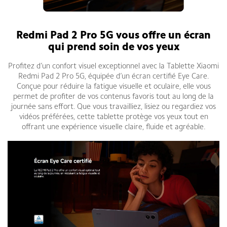
Redmi Pad 2 Pro 5G vous offre un écran
qui prend soin de vos yeux
Profitez d’un confort visuel exceptionnel avec la Tablette Xiaomi
Redmi Pad 2 Pro 5G, équipée d’un écran certifié Eye Care.
Conçue pour réduire la fatigue visuelle et oculaire, elle vous
permet de profiter de vos contenus favoris tout au long de la
journée sans effort. Que vous travailliez, lisiez ou regardiez vos
vidéos préférées, cette tablette protège vos yeux tout en
offrant une expérience visuelle claire, fluide et agréable.