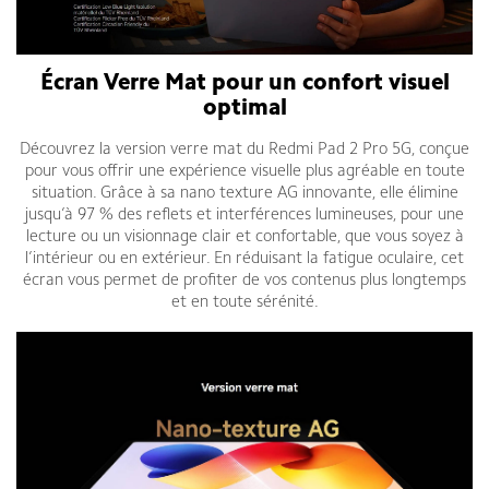
Écran Verre Mat pour un confort visuel
optimal
Découvrez la version verre mat du Redmi Pad 2 Pro 5G, conçue
pour vous offrir une expérience visuelle plus agréable en toute
situation. Grâce à sa nano texture AG innovante, elle élimine
jusqu’à 97 % des reflets et interférences lumineuses, pour une
lecture ou un visionnage clair et confortable, que vous soyez à
l’intérieur ou en extérieur. En réduisant la fatigue oculaire, cet
écran vous permet de profiter de vos contenus plus longtemps
et en toute sérénité.