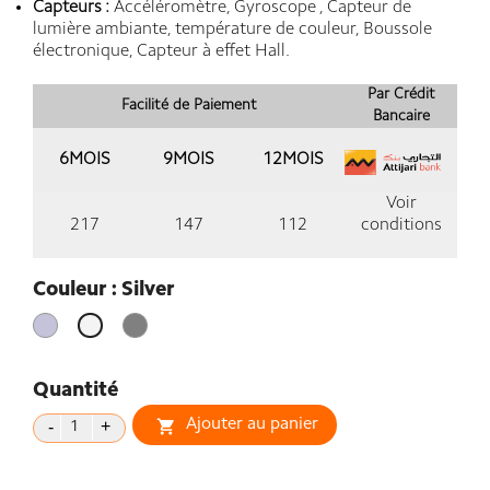
Capteurs :
Accéléromètre, Gyroscope , Capteur de
lumière ambiante, température de couleur, Boussole
électronique, Capteur à effet Hall.
Par Crédit
Facilité de Paiement
Bancaire
6MOIS
9MOIS
12MOIS
Voir
217
147
112
conditions
Couleur : Silver
Violet
Gris
Silver
Lavande
Quantité
Ajouter au panier
