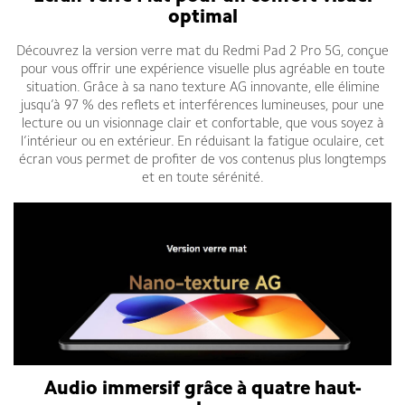
optimal
Découvrez la version verre mat du Redmi Pad 2 Pro 5G, conçue
pour vous offrir une expérience visuelle plus agréable en toute
situation. Grâce à sa nano texture AG innovante, elle élimine
jusqu’à 97 % des reflets et interférences lumineuses, pour une
lecture ou un visionnage clair et confortable, que vous soyez à
l’intérieur ou en extérieur. En réduisant la fatigue oculaire, cet
écran vous permet de profiter de vos contenus plus longtemps
et en toute sérénité.
Audio immersif grâce à quatre haut-