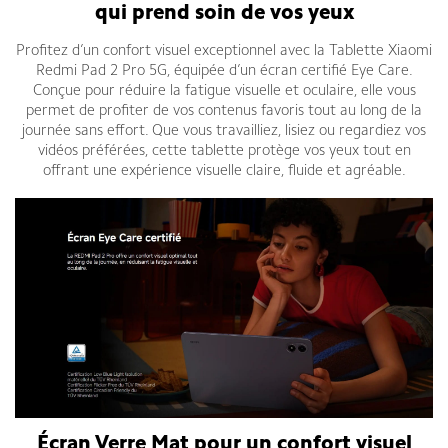
qui prend soin de vos yeux
Profitez d’un confort visuel exceptionnel avec la Tablette Xiaomi
Redmi Pad 2 Pro 5G, équipée d’un écran certifié Eye Care.
Conçue pour réduire la fatigue visuelle et oculaire, elle vous
permet de profiter de vos contenus favoris tout au long de la
journée sans effort. Que vous travailliez, lisiez ou regardiez vos
vidéos préférées, cette tablette protège vos yeux tout en
offrant une expérience visuelle claire, fluide et agréable.
Écran Verre Mat pour un confort visuel