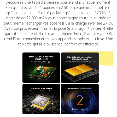
Découvrez une tablette pensée pour enrichir chaque moment.
Son grand écran 12,1 pouces en 2,5K offre une image nette et
agréable, avec une fluidité parfaite grâce au taux de 120 Hz. Sa
batterie de 12 000 mAh vous accompagne toute la journée et
peut même recharger vos appareils via la charge inversée 27 W.
Avec son processeur 4 nm et la puce Snapdragon® 7s Gen 4, elle
garantit rapidité et fluidité au quotidien. Enfin, Xiaomi HyperOS
rend l’interconnexion entre vos appareils simple et intuitive. Une
tablette qui allie puissance, confort et efficacité.