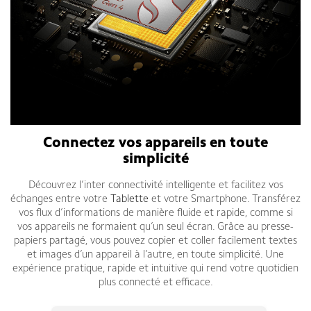
Connectez vos appareils en toute
simplicité
Découvrez l’inter connectivité intelligente et facilitez vos
échanges entre votre
Tablette
et votre Smartphone. Transférez
vos flux d’informations de manière fluide et rapide, comme si
vos appareils ne formaient qu’un seul écran. Grâce au presse-
papiers partagé, vous pouvez copier et coller facilement textes
et images d’un appareil à l’autre, en toute simplicité. Une
expérience pratique, rapide et intuitive qui rend votre quotidien
plus connecté et efficace.