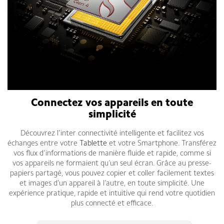
Connectez vos appareils en toute
simplicité
Découvrez l’inter connectivité intelligente et facilitez vos
échanges entre votre
Tablette
et votre Smartphone. Transférez
vos flux d’informations de manière fluide et rapide, comme si
vos appareils ne formaient qu’un seul écran. Grâce au presse-
papiers partagé, vous pouvez copier et coller facilement textes
et images d’un appareil à l’autre, en toute simplicité. Une
expérience pratique, rapide et intuitive qui rend votre quotidien
plus connecté et efficace.