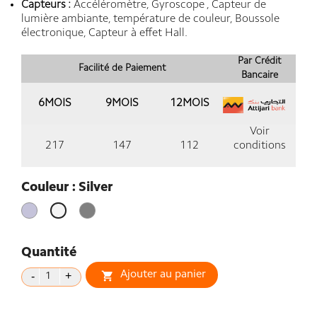
Capteurs :
Accéléromètre, Gyroscope , Capteur de
lumière ambiante, température de couleur, Boussole
électronique, Capteur à effet Hall.
Par Crédit
Facilité de Paiement
Bancaire
6MOIS
9MOIS
12MOIS
Voir
217
147
112
conditions
Couleur : Silver
Violet
Gris
Silver
Lavande
Quantité
Ajouter au panier
