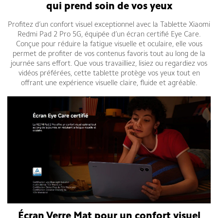
qui prend soin de vos yeux
Profitez d’un confort visuel exceptionnel avec la Tablette Xiaomi
Redmi Pad 2 Pro 5G, équipée d’un écran certifié Eye Care.
Conçue pour réduire la fatigue visuelle et oculaire, elle vous
permet de profiter de vos contenus favoris tout au long de la
journée sans effort. Que vous travailliez, lisiez ou regardiez vos
vidéos préférées, cette tablette protège vos yeux tout en
offrant une expérience visuelle claire, fluide et agréable.
Écran Verre Mat pour un confort visuel