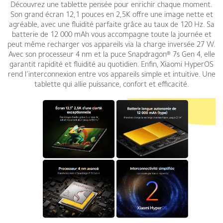
Découvrez une tablette pensée pour enrichir chaque moment.
Son grand écran 12,1 pouces en 2,5K offre une image nette et
agréable, avec une fluidité parfaite grâce au taux de 120 Hz. Sa
batterie de 12 000 mAh vous accompagne toute la journée et
peut même recharger vos appareils via la charge inversée 27 W.
Avec son processeur 4 nm et la puce Snapdragon® 7s Gen 4, elle
garantit rapidité et fluidité au quotidien. Enfin, Xiaomi HyperOS
rend l’interconnexion entre vos appareils simple et intuitive. Une
tablette qui allie puissance, confort et efficacité.