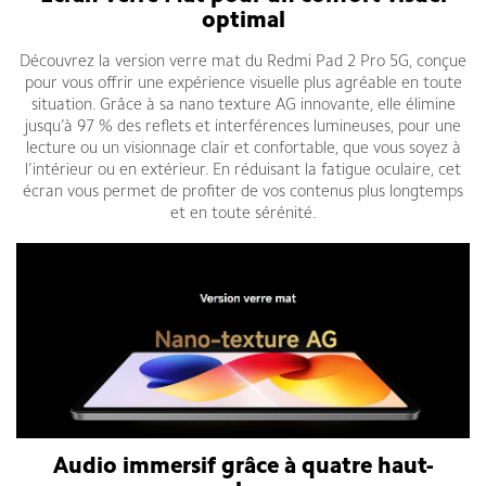
optimal
Découvrez la version verre mat du Redmi Pad 2 Pro 5G, conçue
pour vous offrir une expérience visuelle plus agréable en toute
situation. Grâce à sa nano texture AG innovante, elle élimine
jusqu’à 97 % des reflets et interférences lumineuses, pour une
lecture ou un visionnage clair et confortable, que vous soyez à
l’intérieur ou en extérieur. En réduisant la fatigue oculaire, cet
écran vous permet de profiter de vos contenus plus longtemps
et en toute sérénité.
Audio immersif grâce à quatre haut-