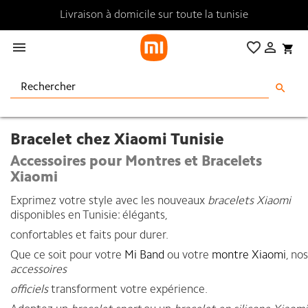
Livraison à domicile sur toute la tunisie

favorite_border

shopping_cart
search
Bracelet chez Xiaomi Tunisie
Accessoires pour Montres et Bracelets
Xiaomi
Exprimez votre style avec les nouveaux
bracelets Xiaomi
disponibles en Tunisie: élégants,
confortables et faits pour durer.
Que ce soit pour votre
Mi Band
ou votre
montre Xiaomi
, nos
accessoires
officiels
transforment votre expérience.