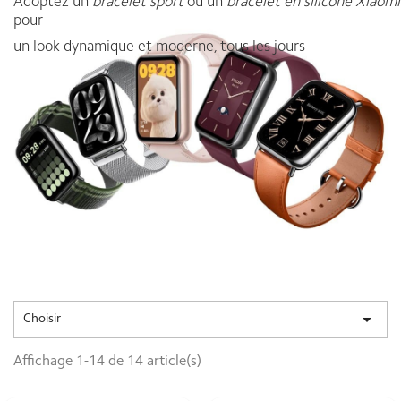
Adoptez un
bracelet sport
ou un
bracelet en silicone
Xiaomi
pour
un look dynamique et moderne, tous les jours

Choisir
Affichage 1-14 de 14 article(s)